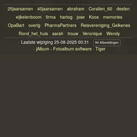
25jaarsamen
40jaarsamen
abraham
Coralien_60
deelen
eijkelenboom
firma
hartog
jose
Koos
memories
OpaBart
overig
PharmaPartners
Reisvereniging_Gelkenes
Rond_het_huis
sarah
trouw
Veronique
Wendy
Laatste wijziging
25-08-2025 00:31
94 Afbeeldingen
jAlbum - Fotoalbum software
·
Tiger