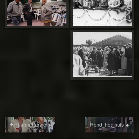
PharmaPartners
Rond_het_huis